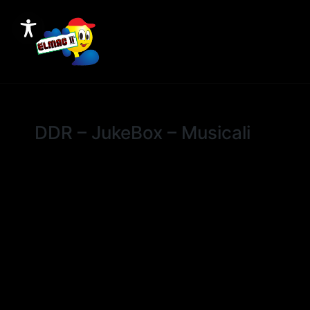
DDR – JukeBox – Musicali