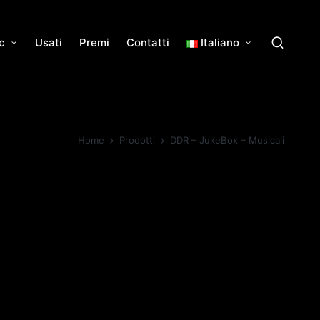
c
Usati
Premi
Contatti
Italiano
Home
Prodotti
DDR – JukeBox – Musicali