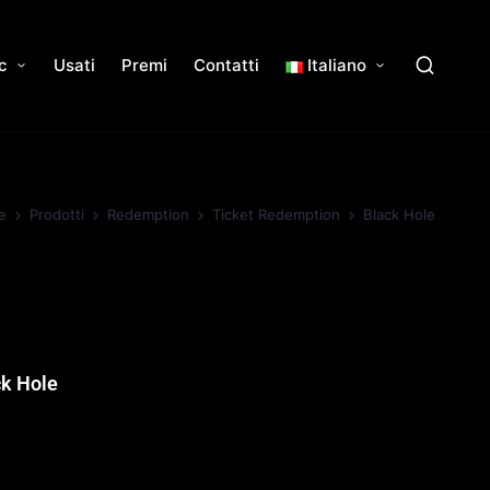
c
Usati
Premi
Contatti
Italiano
e
Prodotti
Redemption
Ticket Redemption
Black Hole
ck Hole