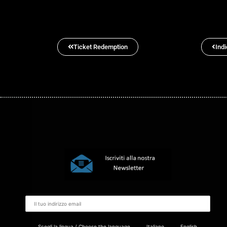
Ticket Redemption
Indi
Scegli la lingua / Choose the language
Italiano
English