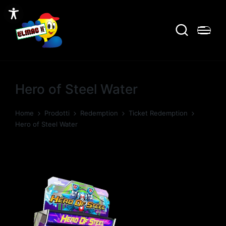
Hero of Steel Water
Home
Prodotti
Redemption
Ticket Redemption
Hero of Steel Water