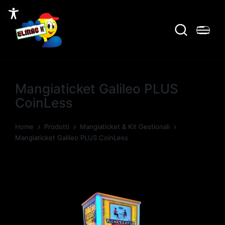
Mangiaticket Galileo PLUS
CoinLess
Home
Prodotti
Mangiaticket & Kit Gestionali
Mangiaticket Galileo PLUS CoinLess