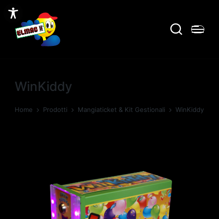
WinKiddy
Home
Prodotti
Mangiaticket & Kit Gestionali
WinKiddy