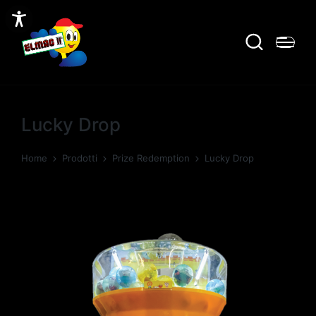
Lucky Drop
Home
Prodotti
Prize Redemption
Lucky Drop