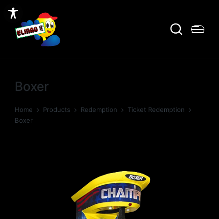
Boxer
Home
Products
Redemption
Ticket Redemption
Boxer